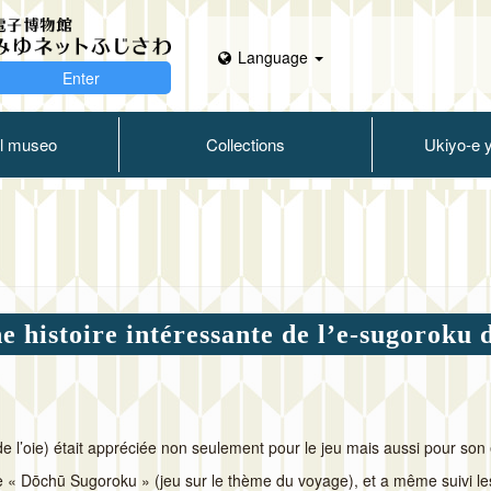
Language
Enter
l museo
Collections
Ukiyo-e 
ne histoire intéressante de l’e-sugoroku 
de l’oie) était appréciée non seulement pour le jeu mais aussi pour son 
le « Dōchū Sugoroku » (jeu sur le thème du voyage), et a même suivi l