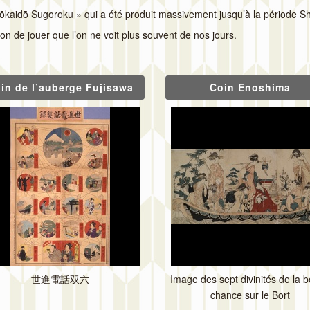
ōkaidō Sugoroku » qui a été produit massivement jusqu’à la période Sho
çon de jouer que l’on ne voit plus souvent de nos jours.
in de l’auberge Fujisawa
Coin Enoshima
世
進
電話
双六
Image des sept divinités de la 
chance sur le Bort