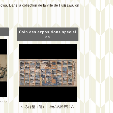
wa. Dans la collection de la ville de Fujisawa, on
Coin des expositions spécial
es
bonne
いろは
壁
（
譬
）
神仏
名所
寿
語
六