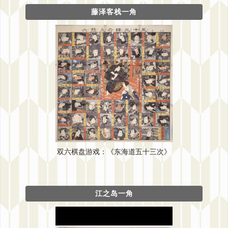
藤泽客栈一角
双六棋盘游戏：《东海道五十三次》
江之岛一角