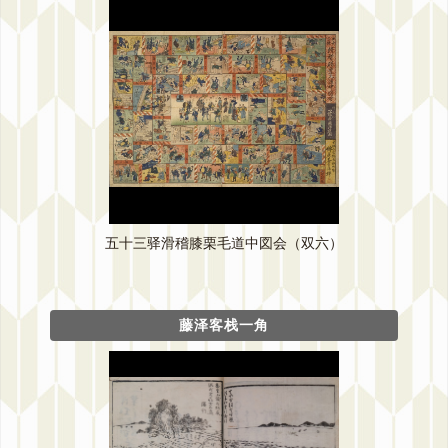
五十三驿滑稽膝栗毛道中図会（双六）
藤泽客栈一角